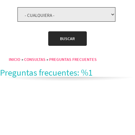
INICIO
CONSULTAS
PREGUNTAS FRECUENTES
Sobrescribir enlaces de ayuda a la navegación
Preguntas frecuentes: %1