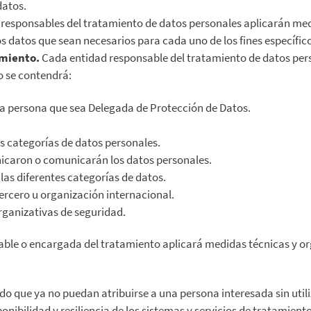
datos.
responsables del tratamiento de datos personales aplicarán med
os datos que sean necesarios para cada uno de los fines específic
amiento.
Cada entidad responsable del tratamiento de datos perso
o se contendrá:
la persona que sea Delegada de Protección de Datos.
as categorías de datos personales.
nicaron o comunicarán los datos personales.
 las diferentes categorías de datos.
tercero u organización internacional.
organizativas de seguridad.
ble o encargada del tratamiento aplicará medidas técnicas y or
 que ya no puedan atribuirse a una persona interesada sin utiliz
nibilidad y resiliencia de los sistemas y servicios de tratamiento