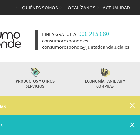
QUIÉNES SOMOS
LOCALÍZANOS
ACTUALIDAD
Enlaces top cabecera
900 215 080
LÍNEA GRATUITA
consumoresponde.es
consumoresponde@juntadeandalucia.es
PRODUCTOS Y OTROS
ECONOMÍA FAMILIAR Y
SERVICIOS
COMPRAS
MÁS
ÁS