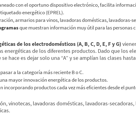
aneado con el oportuno dispositivo electrónico, facilita informa
etiquetado energético (EPREL).
ración, armarios para vinos, lavadoras domésticas, lavadoras-seca
togramas
que muestran información muy útil para las personas 
éticas de los electrodomésticos (A, B, C, D, E, F y G)
vienen
cias energéticas de los diferentes productos. Dado que los 
e se hace es dejar solo una “A” y se amplían las clases hasta
 pasar a la categoría más reciente B o C.
e una mayor innovación energética de los productos.
rán incorporando productos cada vez más eficientes desde el punt
ción, vinotecas, lavadoras domésticas, lavadoras-secadoras, 
icas.