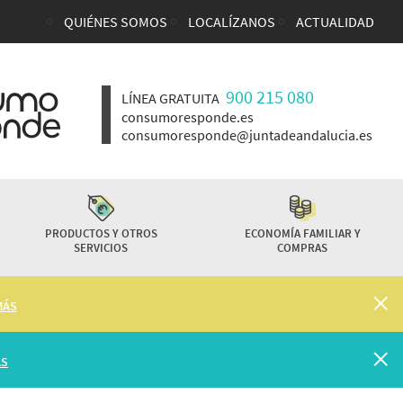
QUIÉNES SOMOS
LOCALÍZANOS
ACTUALIDAD
Enlaces top cabecera
900 215 080
LÍNEA GRATUITA
consumoresponde.es
consumoresponde@juntadeandalucia.es
PRODUCTOS Y OTROS
ECONOMÍA FAMILIAR Y
SERVICIOS
COMPRAS
MÁS
ÁS