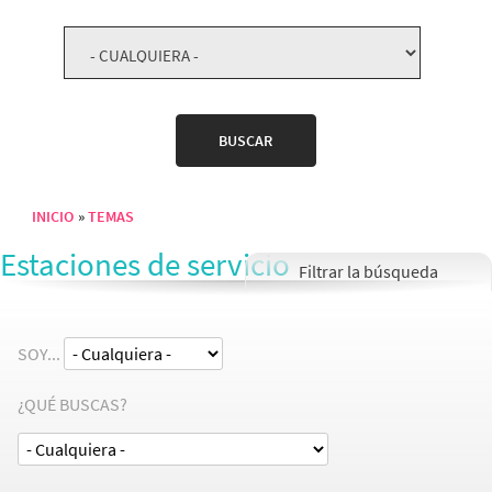
INICIO
TEMAS
Sobrescribir enlaces de ayuda a la navegación
Estaciones de servicio
SOY...
¿QUÉ BUSCAS?