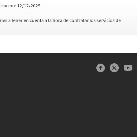
icacion:
12/12/2025
s a tener en cuenta a la hora de contratar los servicios de