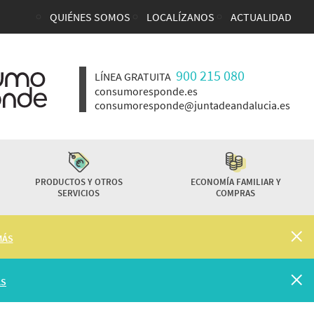
QUIÉNES SOMOS
LOCALÍZANOS
ACTUALIDAD
Enlaces top cabecera
900 215 080
LÍNEA GRATUITA
consumoresponde.es
consumoresponde@juntadeandalucia.es
PRODUCTOS Y OTROS
ECONOMÍA FAMILIAR Y
SERVICIOS
COMPRAS
MÁS
ÁS