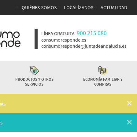
QUIÉNES SOMOS
LOCALÍZANOS
ACTUALIDAD
Enlaces top cabecera
900 215 080
LÍNEA GRATUITA
consumoresponde.es
consumoresponde@juntadeandalucia.es
PRODUCTOS Y OTROS
ECONOMÍA FAMILIAR Y
SERVICIOS
COMPRAS
MÁS
ÁS