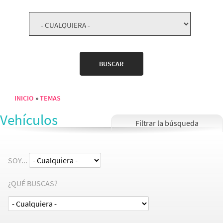
INICIO
TEMAS
Sobrescribir enlaces de ayuda a la navegación
Vehículos
SOY...
¿QUÉ BUSCAS?