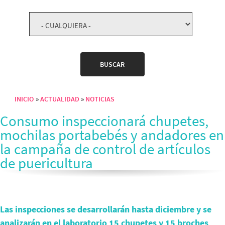
INICIO
ACTUALIDAD
NOTICIAS
Sobrescribir enlaces de ayuda a la navegación
Consumo inspeccionará chupetes,
mochilas portabebés y andadores en
la campaña de control de artículos
de puericultura
Las inspecciones se desarrollarán hasta diciembre y se
analizarán en el laboratorio 15 chupetes y 15 broches