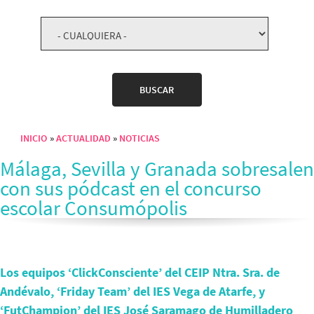
INICIO
ACTUALIDAD
NOTICIAS
Sobrescribir enlaces de ayuda a la navegación
Málaga, Sevilla y Granada sobresalen
con sus pódcast en el concurso
escolar Consumópolis
Los equipos ‘ClickConsciente’ del CEIP Ntra. Sra. de
Andévalo, ‘Friday Team’ del IES Vega de Atarfe, y
‘FutChampion’ del IES José Saramago de Humilladero