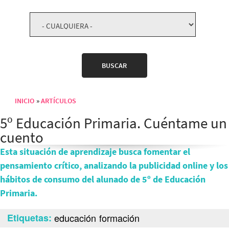
INICIO
ARTÍCULOS
Sobrescribir enlaces de ayuda a la navegación
5º Educación Primaria. Cuéntame un
cuento
Esta situación de aprendizaje busca fomentar el
pensamiento crítico, analizando la publicidad online y los
hábitos de consumo del alunado de 5º de Educación
Primaria.
Etiquetas
educación
formación