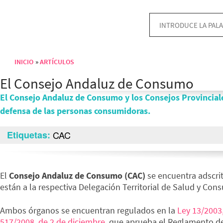
INICIO
ARTÍCULOS
Sobrescribir enlaces de ayuda a la navegación
El Consejo Andaluz de Consumo
El Consejo Andaluz de Consumo y los Consejos Provincial
defensa de las personas consumidoras.
Etiquetas
CAC
El
Consejo Andaluz de Consumo (CAC)
se encuentra adscri
están a la respectiva Delegación Territorial de Salud y Con
Ambos órganos se encuentran regulados en la
Ley 13/2003
517/2008, de 2 de diciembre
, que aprueba el Reglamento d