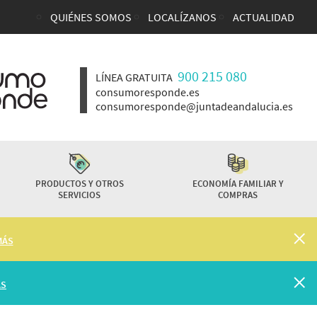
QUIÉNES SOMOS
LOCALÍZANOS
ACTUALIDAD
Enlaces top cabecera
900 215 080
LÍNEA GRATUITA
consumoresponde.es
consumoresponde@juntadeandalucia.es
PRODUCTOS Y OTROS
ECONOMÍA FAMILIAR Y
SERVICIOS
COMPRAS
MÁS
ÁS