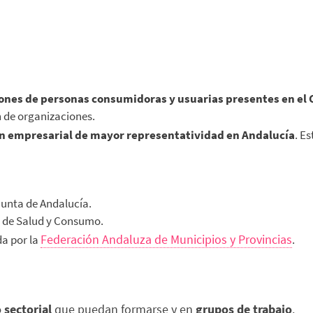
iones de personas consumidoras y usuarias
presentes en el
 de organizaciones.
ón empresarial de mayor representatividad en Andalucía
. E
Junta de Andalucía.
a de Salud y Consumo.
Federación Andaluza de Municipios y Provincias
da por la
.
 sectorial
que puedan formarse y en
grupos de trabajo
.