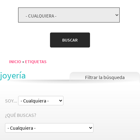
INICIO
ETIQUETAS
Sobrescribir enlaces de ayuda a la navegación
joyería
SOY...
¿QUÉ BUSCAS?