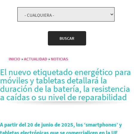
INICIO
ACTUALIDAD
NOTICIAS
Sobrescribir enlaces de ayuda a la navegación
El nuevo etiquetado energético para
móviles y tabletas detallará la
duración de la batería, la resistencia
a caídas o su nivel de reparabilidad
A partir del 20 de junio de 2025, los ‘smartphones’ y
tabletas electrónicas que se comercialicen en la UE