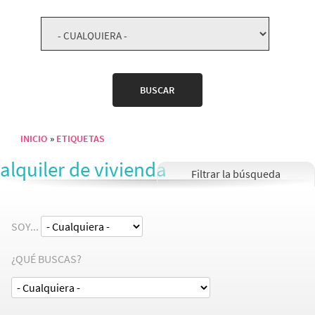
INICIO
ETIQUETAS
Sobrescribir enlaces de ayuda a la navegación
alquiler de vivienda
SOY...
¿QUÉ BUSCAS?