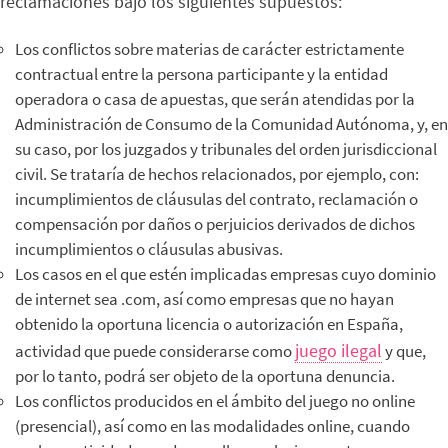
reclamaciones bajo los siguientes supuestos:
Los conflictos sobre materias de carácter estrictamente
contractual entre la persona participante y la entidad
operadora o casa de apuestas, que serán atendidas por la
Administración de Consumo de la Comunidad Autónoma, y, en
su caso, por los juzgados y tribunales del orden jurisdiccional
civil. Se trataría de hechos relacionados, por ejemplo, con:
incumplimientos de cláusulas del contrato, reclamación o
compensación por daños o perjuicios derivados de dichos
incumplimientos o cláusulas abusivas.
Los casos en el que estén implicadas empresas cuyo dominio
de internet sea .com, así como empresas que no hayan
obtenido la oportuna licencia o autorización en España,
juego ilegal
actividad que puede considerarse como
y que,
por lo tanto, podrá ser objeto de la oportuna denuncia.
Los conflictos producidos en el ámbito del juego no online
(presencial), así como en las modalidades online, cuando