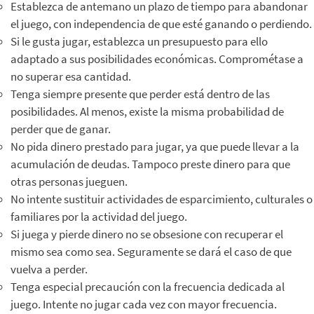
Establezca de antemano un plazo de tiempo para abandonar
el juego, con independencia de que esté ganando o perdiendo.
Si le gusta jugar, establezca un presupuesto para ello
adaptado a sus posibilidades económicas. Comprométase a
no superar esa cantidad.
Tenga siempre presente que perder está dentro de las
posibilidades. Al menos, existe la misma probabilidad de
perder que de ganar.
No pida dinero prestado para jugar, ya que puede llevar a la
acumulación de deudas. Tampoco preste dinero para que
otras personas jueguen.
No intente sustituir actividades de esparcimiento, culturales o
familiares por la actividad del juego.
Si juega y pierde dinero no se obsesione con recuperar el
mismo sea como sea. Seguramente se dará el caso de que
vuelva a perder.
Tenga especial precaución con la frecuencia dedicada al
juego. Intente no jugar cada vez con mayor frecuencia.