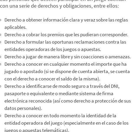
con una serie de derechos y obligaciones, entre ellos:
Derecho a obtener información clara y veraz sobre las reglas
aplicables.
Derecho a cobrar los premios que les pudieran corresponder.
Derecho a formular las oportunas reclamaciones contra las
entidades operadoras de los juegos o apuestas.
Derecho a jugar de manera libre y sin coacciones o amenazas.
Derecho a conocer en cualquier momento el importe que ha
jugado o apostado (si se dispone de cuenta abierta, se cuenta
con el derecho a conocer el saldo de la misma).
Derecho a identificarse de modo seguro a través del DNI,
pasaporte o equivalente o mediante sistema de firma
electrónica reconocida (así como derecho a protección de sus
datos personales).
Derecho a conocer en todo momento la identidad de la
entidad operadora del juego (especialmente en el caso de los
juegos o apuestas telemáticas).