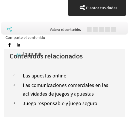
Plantea tus dudas
Valora el contenido:
Comparte el contenido
Imprimir
Contenidos relacionados
Las apuestas online
Las comunicaciones comerciales en las
actividades de juegos y apuestas
Juego responsable y juego seguro