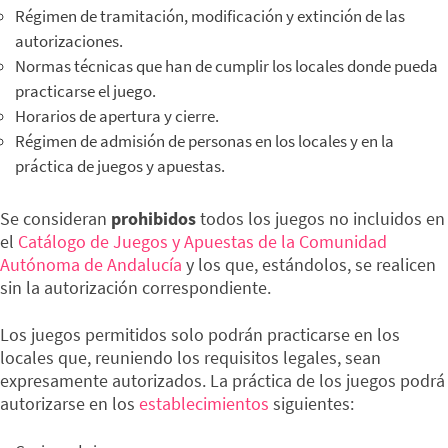
Régimen de tramitación, modificación y extinción de las
autorizaciones.
Normas técnicas que han de cumplir los locales donde pueda
practicarse el juego.
Horarios de apertura y cierre.
Régimen de admisión de personas en los locales y en la
práctica de juegos y apuestas.
Se consideran
prohibidos
todos los juegos no incluidos en
el
Catálogo de Juegos y Apuestas de la Comunidad
Autónoma de Andalucía
y los que, estándolos, se realicen
sin la autorización correspondiente.
Los juegos permitidos solo podrán practicarse en los
locales que, reuniendo los requisitos legales, sean
expresamente autorizados. La práctica de los juegos podrá
autorizarse en los
establecimientos
siguientes: