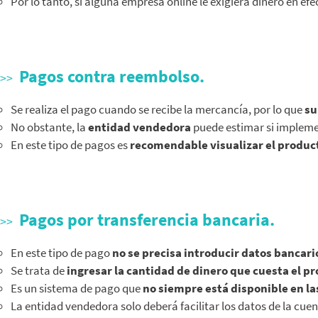
Por lo tanto, si alguna empresa online le exigiera dinero en ef
Pagos contra reembolso.
Se realiza el pago cuando se recibe la mercancía, por lo que
su
No obstante, la
entidad vendedora
puede estimar si implemen
En este tipo de pagos es
recomendable visualizar el produc
Pagos por transferencia bancaria.
En este tipo de pago
no se precisa introducir datos bancari
Se trata de
ingresar la cantidad de dinero que cuesta el p
Es un sistema de pago que
no siempre está disponible en l
La entidad vendedora solo deberá facilitar los datos de la cue