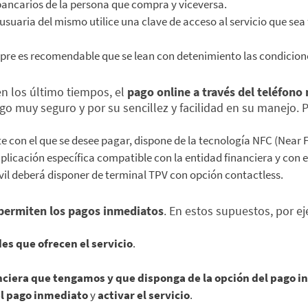
bancarios de la persona que compra y viceversa.
suaria del mismo utilice una clave de acceso al servicio que sea
mpre es recomendable que se lean con detenimiento las condicione
en los último tiempos, el
pago online a través del teléfono 
o muy seguro y por su sencillez y facilidad en su manejo. Pa
ente con el que se desee pagar, dispone de la tecnología NFC (Nea
aplicación específica compatible con la entidad financiera y con e
vil deberá disponer de terminal TPV con opción contactless.
 permiten los pagos inmediatos
. En estos supuestos, por ej
es que ofrecen el servicio
.
anciera que tengamos y que disponga de la opción del pago
del pago inmediato
y
activar el servicio
.