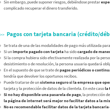
Sin embargo, puede suponer riesgos, debiéndose prestar
espe
complicado recuperar el dinero transferido.
Pagos con tarjeta bancaria (crédito/déb
Se trata de una de las modalidades de pago más utilizada para
Si un
importe pagado con tarjeta
ha sido
cargado de maner
Si la compra hubiera sido efectivamente realizada por la perso
desistimiento o de resolución, la persona usuaria quedará obl
En el supuesto de que se trate de
pagos periódicos o contin
tendría que devolver los oportunos recibos.
Puede tratarse de un
sistema seguro si la empresa que ope
tarjeta y la protección de datos de la clientela. En este caso
la
Si no hay disponible una pasarela de pago
, la protección d
la página de internet será mejor no facilitar datos a la m
No es recomendable facilitar datos de la tarjeta bancari