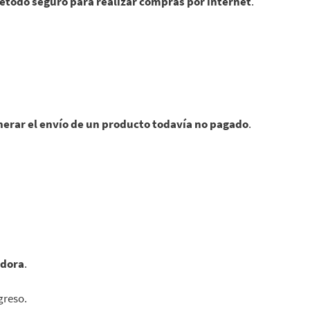
étodo seguro para realizar compras por internet
.
erar el envío de un producto todavía no pagado
.
edora
.
greso.