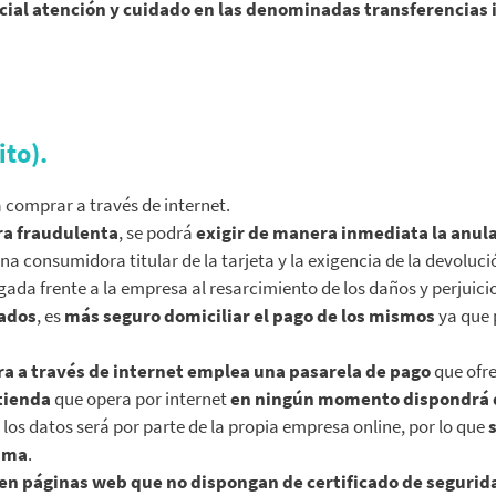
cial atención y cuidado en las denominadas transferencias 
ito).
 comprar a través de internet.
a fraudulenta
, se podrá
exigir de manera inmediata la anula
na consumidora titular de la tarjeta y la exigencia de la devoluc
igada frente a la empresa al resarcimiento de los daños y perjui
uados
, es
más seguro domiciliar el pago de los mismos
ya que 
ra a través de internet emplea una pasarela de pago
que ofre
 tienda
que opera por internet
en ningún momento dispondrá de
e los datos será por parte de la propia empresa online, por lo que
isma
.
a en páginas web que no dispongan de certificado de segurid