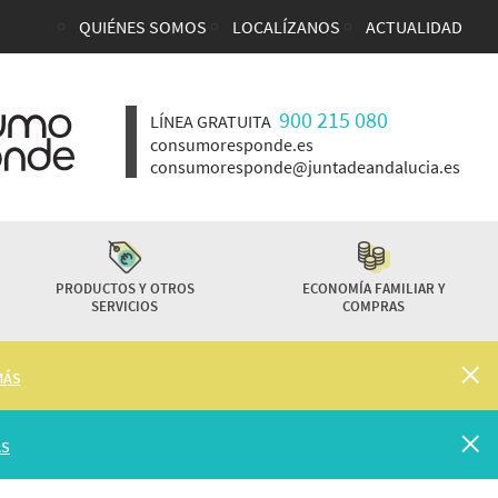
QUIÉNES SOMOS
LOCALÍZANOS
ACTUALIDAD
Enlaces top cabecera
900 215 080
LÍNEA GRATUITA
consumoresponde.es
consumoresponde@juntadeandalucia.es
PRODUCTOS Y OTROS
ECONOMÍA FAMILIAR Y
SERVICIOS
COMPRAS
MÁS
ÁS