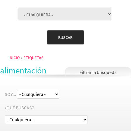
INICIO
ETIQUETAS
Sobrescribir enlaces de ayuda a la navegación
alimentación
SOY...
¿QUÉ BUSCAS?