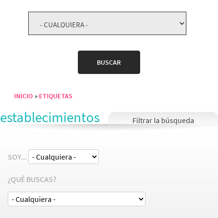
INICIO
ETIQUETAS
Sobrescribir enlaces de ayuda a la navegación
establecimientos
SOY...
¿QUÉ BUSCAS?