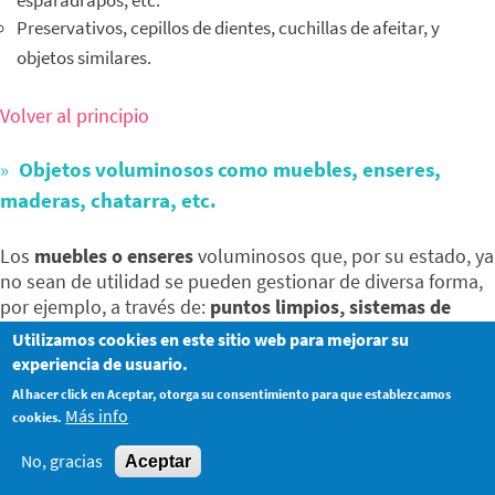
esparadrapos, etc.
Preservativos, cepillos de dientes, cuchillas de afeitar, y
objetos similares.
Volver al principio
Objetos voluminosos como muebles, enseres,
maderas, chatarra, etc.
Los
muebles o enseres
voluminosos que, por su estado, ya
no sean de utilidad se pueden gestionar de diversa forma,
por ejemplo, a través de:
puntos limpios, sistemas de
recogida municipales en lugares y momentos específicos
Utilizamos cookies en este sitio web para mejorar su
en la vía pública, o recogida por entidades de interés
experiencia de usuario.
social para su reutilización
. Las
maderas
se podrían
Al hacer click en Aceptar, otorga su consentimiento para que establezcamos
asimilar a la recogida de muebles, y podrían tratarse
Más info
cookies.
también en los puntos limpios. Las
chatarras
procedentes
de actividades domésticas se pueden gestionar,
No, gracias
Aceptar
igualmente, a través de los puntos limpios.