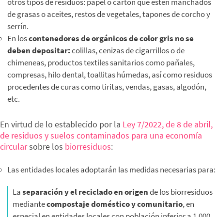
otros tipos de residuos: papel o cartón que estén manchados
de grasas o aceites, restos de vegetales, tapones de corcho y
serrín.
En los
contenedores de orgánicos de color gris
no se
deben depositar:
colillas, cenizas de cigarrillos o de
chimeneas, productos textiles sanitarios como pañales,
compresas, hilo dental, toallitas húmedas, así como residuos
procedentes de curas como tiritas, vendas, gasas, algodón,
etc.
En virtud de lo establecido por la
Ley 7/2022, de 8 de abril,
de residuos y suelos contaminados para una economía
circular
sobre los
biorresiduos
:
Las entidades locales adoptarán las medidas necesarias para:
La
separación y el reciclado en origen
de los biorresiduos
mediante
compostaje doméstico y comunitario
, en
especial en entidades locales con población inferior a 1.000