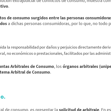
lución extrajudicial de conflictos de consumo, muestra com
utivo
.
ctos de consumo surgidos entre las personas consumidoras
idos
a dichas personas consumidoras, por lo que, no todo p
luida la responsabilidad por daños y perjuicios directamente deriv
eral, no económicos o prestacionales, facilitados por las adminis
untas Arbitrales de Consumo
, los
órganos arbitrales (unipe
stema Arbitral de Consumo
.
mo.
ral de consumo, es presentar la
solicitud de arbitraje
. En e