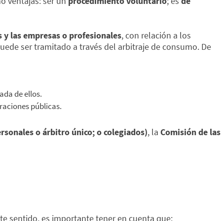
o ventajas: ser un
procedimiento voluntario
; es
de
 y las empresas o profesionales
, con relación a los
uede ser tramitado a través del arbitraje de consumo. De
ada de ellos.
traciones públicas.
rsonales o árbitro único; o colegiados)
, la
Comisión de las
ste sentido, es importante tener en cuenta que: