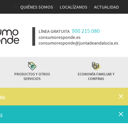
QUIÉNES SOMOS
LOCALÍZANOS
ACTUALIDAD
Enlaces top cabecera
900 215 080
LÍNEA GRATUITA
consumoresponde.es
consumoresponde@juntadeandalucia.es
PRODUCTOS Y OTROS
ECONOMÍA FAMILIAR Y
SERVICIOS
COMPRAS
MÁS
ÁS