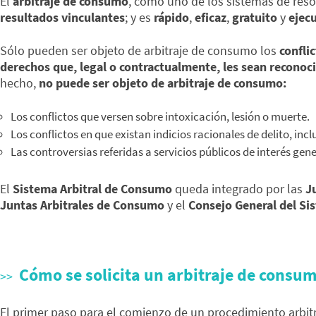
El
arbitraje de consumo
, como uno de los sistemas de reso
resultados vinculantes
; y es
rápido
,
eficaz
,
gratuito
y
ejec
Sólo pueden ser objeto de arbitraje de consumo los
confli
derechos que, legal o contractualmente, les sean reconoc
hecho,
no puede ser objeto de arbitraje de consumo:
Los conflictos que versen sobre intoxicación, lesión o muerte.
Los conflictos en que existan indicios racionales de delito, inc
Las controversias referidas a servicios públicos de interés gen
El
Sistema Arbitral de Consumo
queda integrado por las
J
Juntas Arbitrales de Consumo
y el
Consejo General del Si
Cómo se solicita un arbitraje de consu
El primer paso para el comienzo de un procedimiento arbit