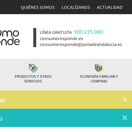
QUIÉNES SOMOS
LOCALÍZANOS
ACTUALIDAD
Enlaces top cabecera
900 215 080
LÍNEA GRATUITA
consumoresponde.es
consumoresponde@juntadeandalucia.es
PRODUCTOS Y OTROS
ECONOMÍA FAMILIAR Y
SERVICIOS
COMPRAS
MÁS
ÁS