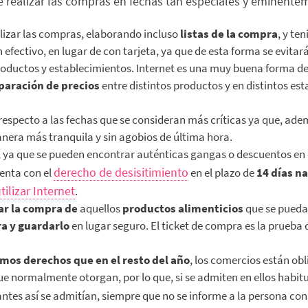
e realizar las compras en fechas tan especiales y eminent
alizar las compras, elaborando incluso
listas de la compra
, y te
ectivo, en lugar de con tarjeta, ya que de esta forma se evitará
roductos y establecimientos. Internet es una muy buena forma de
aración de precios
entre distintos productos y en distintos es
especto a las fechas que se consideran más críticas ya que, adem
era más tranquila y sin agobios de última hora.
, ya que se pueden encontrar auténticas gangas o descuentos en
derecho de desisitimiento
uenta con el
en el plazo de
14 días n
ilizar Internet
.
ar la compra de
aquellos
productos alimenticios
que se pueda
ra y guardarlo
en lugar seguro. El ticket de compra es la prueba d
mos derechos que en el resto del año
, los comercios están o
e normalmente otorgan, por lo que, si se admiten en ellos habit
 antes así se admitían, siempre que no se informe a la persona co