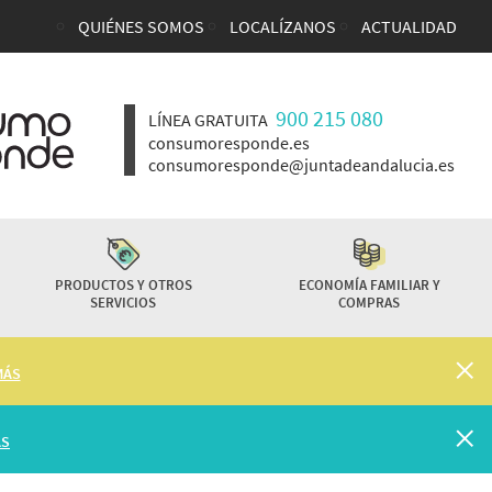
QUIÉNES SOMOS
LOCALÍZANOS
ACTUALIDAD
Enlaces top cabecera
900 215 080
LÍNEA GRATUITA
consumoresponde.es
consumoresponde@juntadeandalucia.es
PRODUCTOS Y OTROS
ECONOMÍA FAMILIAR Y
SERVICIOS
COMPRAS
MÁS
ÁS