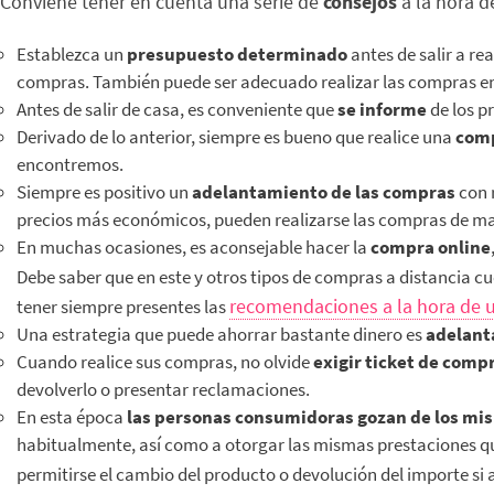
Conviene tener en cuenta una serie de
consejos
a la hora d
Establezca un
presupuesto determinado
antes de salir a re
compras. También puede ser adecuado realizar las compras en ef
Antes de salir de casa, es conveniente que
se informe
de los p
Derivado de lo anterior, siempre es bueno que realice una
comp
encontremos.
Siempre es positivo un
adelantamiento de las compras
con r
precios más económicos, pueden realizarse las compras de man
En muchas ocasiones, es aconsejable hacer la
compra online
Debe saber que en este y otros tipos de compras a distancia c
recomendaciones a la hora de ut
tener siempre presentes las
Una estrategia que puede ahorrar bastante dinero es
adelant
Cuando realice sus compras, no olvide
exigir ticket de comp
devolverlo o presentar reclamaciones.
En esta época
las personas consumidoras gozan de los mis
habitualmente, así como a otorgar las mismas prestaciones qu
permitirse el cambio del producto o devolución del importe si